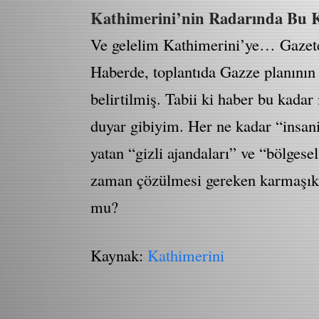
Kathimerini’nin Radarında Bu 
Ve gelelim Kathimerini’ye… Gazete,
Haberde, toplantıda Gazze planının 
belirtilmiş. Tabii ki haber bu kad
duyar gibiyim. Her ne kadar “insan
yatan “gizli ajandaları” ve “bölgese
zaman çözülmesi gereken karmaşık b
mu?
Kaynak:
Kathimerini