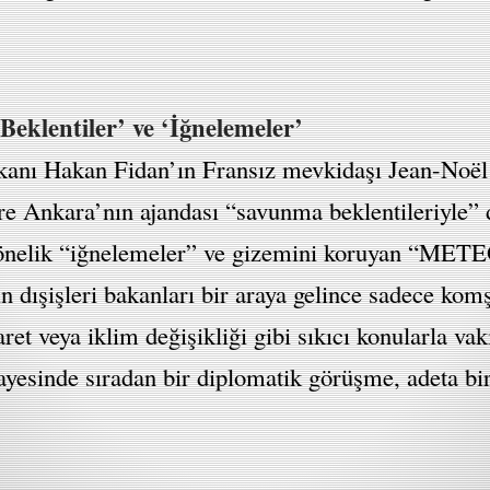
eklentiler’ ve ‘İğnelemeler’
akanı Hakan Fidan’ın Fransız mevkidaşı Jean-Noël
re Ankara’nın ajandası “savunma beklentileriyle”
önelik “iğnelemeler” ve gizemini koruyan “METEOR
nin dışişleri bakanları bir araya gelince sadece kom
caret veya iklim değişikliği gibi sıkıcı konularla v
sayesinde sıradan bir diplomatik görüşme, adeta bi