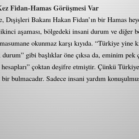
Kez Fidan-Hamas Görüşmesi Var
 Dışişleri Bakanı Hakan Fidan’ın bir Hamas heyet
ikinci aşaması, bölgedeki insani durum ve diğer bö
ar masumane okunmaz karşı kıyıda. “Türkiye yine k
i durum” gibi başlıklar öne çıksa da, eminim pek
l hesapları” çoktan deşifre etmiştir. Çünkü Türkiy
ir bulmacadır. Sadece insani yardım konuşulmuş o