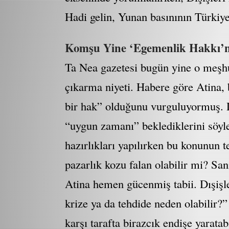
Hadi gelin, Yunan basınının Türkiy
Komşu Yine ‘Egemenlik Hakkı’nı
Ta Nea gazetesi bugün yine o meşhu
çıkarma niyeti. Habere göre Atina
bir hak” olduğunu vurguluyormuş. D
“uygun zamanı” beklediklerini söyle
hazırlıkları yapılırken bu konunun
pazarlık kozu falan olabilir mi? San
Atina hemen gücenmiş tabii. Dışişle
krize ya da tehdide neden olabilir?”
karşı tarafta birazcık endişe yarata