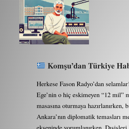
Komşu’dan Türkiye Habe
Herkese Fason Radyo’dan selamlar! 
Ege’nin o hiç eskimeyen “12 mil” me
masasına oturmaya hazırlanırken, bi
Ankara’nın diplomatik temasları me
ekseninde yorumlanırken, Dışişler