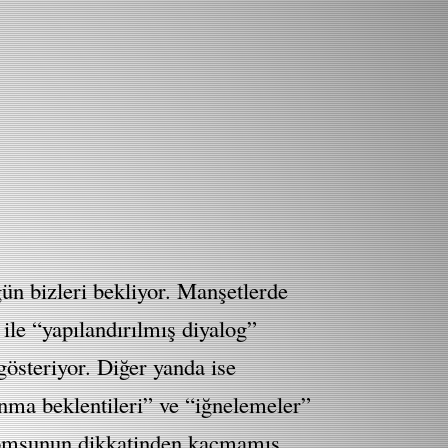
ün bizleri bekliyor. Manşetlerde
ile “yapılandırılmış diyalog”
österiyor. Diğer yanda ise
nma beklentileri” ve “iğnelemeler”
komşunun dikkatinden kaçmamış.