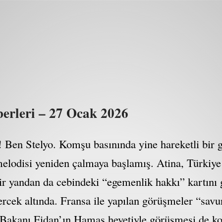
rleri – 27 Ocak 2026
Ben Stelyo. Komşu basınında yine hareketli bir g
lodisi yeniden çalmaya başlamış. Atina, Türkiye 
r yandan da cebindeki “egemenlik hakkı” kartını g
rcek altında. Fransa ile yapılan görüşmeler “savu
i Bakanı Fidan’ın Hamas heyetiyle görüşmesi de 