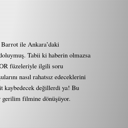
 Barrot ile Ankara’daki
 doluymuş. Tabii ki haberin olmazsa
 füzeleriyle ilgili soru
şularını nasıl rahatsız edeceklerini
akit kaybedecek değillerdi ya! Bu
r gerilim filmine dönüşüyor.