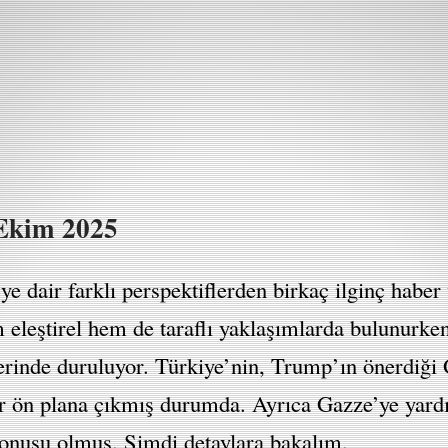
 Ekim 2025
dair farklı perspektiflerden birkaç ilginç haber v
m eleştirel hem de taraflı yaklaşımlarda bulunurk
erinde duruluyor. Türkiye’nin, Trump’ın önerdiği 
r ön plana çıkmış durumda. Ayrıca Gazze’ye yardım
konusu olmuş. Şimdi detaylara bakalım.