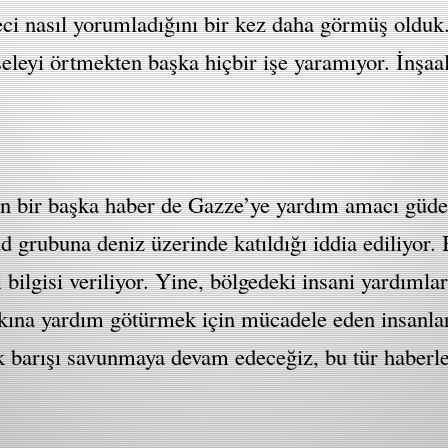
reci nasıl yorumladığını bir kez daha görmüş olduk.
eleyi örtmekten başka hiçbir işe yaramıyor. İnşaal
n bir başka haber de Gazze’ye yardım amacı güden 
d grubuna deniz üzerinde katıldığı iddia ediliyor.
i bilgisi veriliyor. Yine, bölgedeki insani yardıml
alkına yardım götürmek için mücadele eden insanl
 barışı savunmaya devam edeceğiz, bu tür haberler