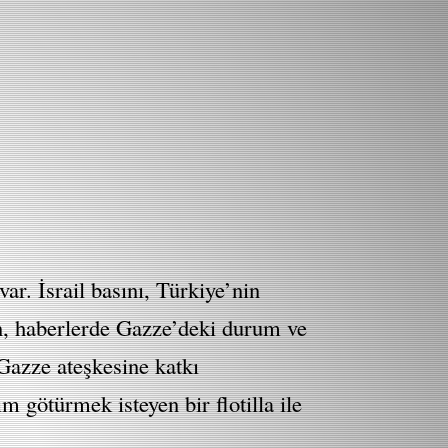
ar. İsrail basını, Türkiye’nin
en, haberlerde Gazze’deki durum ve
Gazze ateşkesine katkı
 götürmek isteyen bir flotilla ile