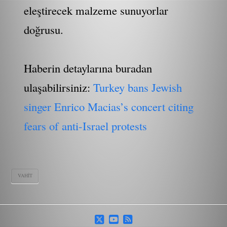
eleştirecek malzeme sunuyorlar
doğrusu.
Haberin detaylarına buradan
ulaşabilirsiniz:
Turkey bans Jewish
singer Enrico Macias’s concert citing
fears of anti-Israel protests
VAHIT