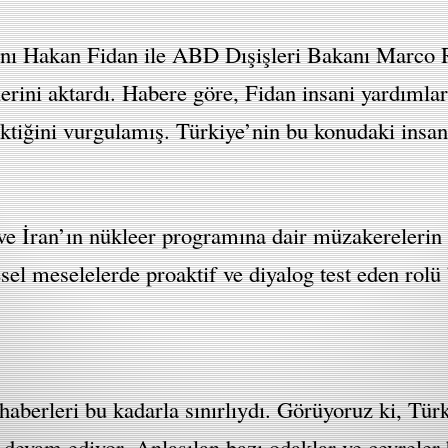
akanı Hakan Fidan ile ABD Dışişleri Bakanı Marco 
erini aktardı. Habere göre, Fidan insani yardımla
ktiğini vurgulamış. Türkiye’nin bu konudaki insani
 ve İran’ın nükleer programına dair müzakerelerin
esel meselelerde proaktif ve diyalog test eden rolü
haberleri bu kadarla sınırlıydı. Görüyoruz ki, Tür
a devam ediyor. Anlaşılan bazı odaklar ve çevrele