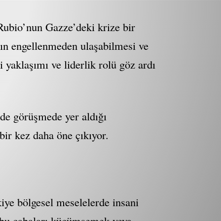
Rubio’nun Gazze’deki krize bir
rın engellenmeden ulaşabilmesi ve
 yaklaşımı ve liderlik rolü göz ardı
 de görüşmede yer aldığı
 bir kez daha öne çıkıyor.
kiye bölgesel meselelerde insani
r bu çabaları küçümsemek veya