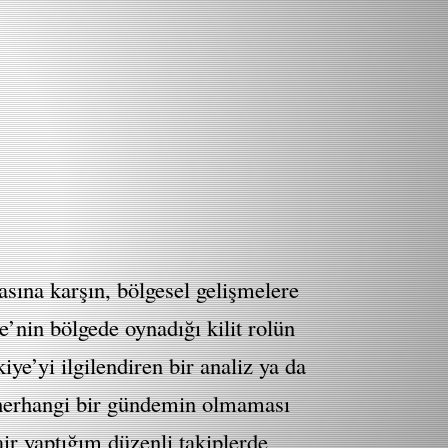
sına karşın, bölgesel gelişmelere
’nin bölgede oynadığı kilit rolün
iye’yi ilgilendiren bir analiz ya da
r herhangi bir gündemin olmaması
air yaptığım düzenli takiplerde