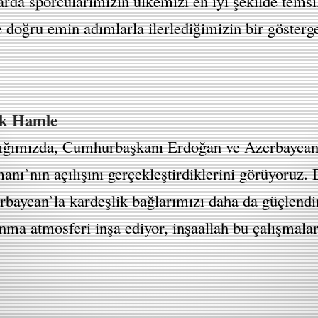
larda sporcularımızın ülkemizi en iyi şekilde tem
 doğru emin adımlarla ilerlediğimizin bir gösterge
ik Hamle
ttığımızda, Cumhurbaşkanı Erdoğan ve Azerbayca
manı’nın açılışını gerçekleştirdiklerini görüyoruz
erbaycan’la kardeşlik bağlarımızı daha da güçlendi
kınma atmosferi inşa ediyor, inşaallah bu çalışmal