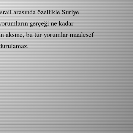
srail arasında özellikle Suriye
 yorumların gerçeği ne kadar
nun aksine, bu tür yorumlar maalesef
rdurulamaz.