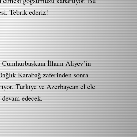
sil etmesi göğsümüzü kabartıyor. Bu
si. Tebrik ederiz!
n Cumhurbaşkanı İlham Aliyev’in
. Dağlık Karabağ zaferinden sonra
riyor. Türkiye ve Azerbaycan el ele
ar devam edecek.