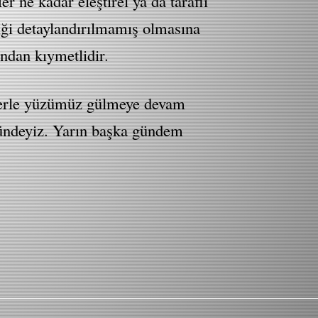
r ne kadar eleştirel ya da taraflı
riği detaylandırılmamış olmasına
ından kıymetlidir.
rlerle yüzümüz gülmeye devam
 gündeyiz. Yarın başka gündem