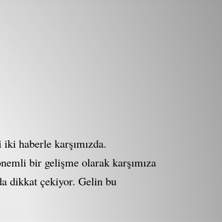
li iki haberle karşımızda.
önemli bir gelişme olarak karşımıza
da dikkat çekiyor. Gelin bu