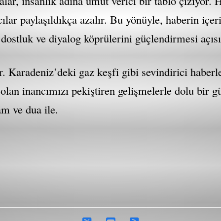
ar, insanlık adına umut verici bir tablo çiziyor. He
cılar paylaşıldıkça azalır. Bu yönüyle, haberin içe
 dostluk ve diyalog köprülerini güçlendirmesi açıs
. Karadeniz’deki gaz keşfi gibi sevindirici habe
 olan inancımızı pekiştiren gelişmelerle dolu bir
m ve dua ile.