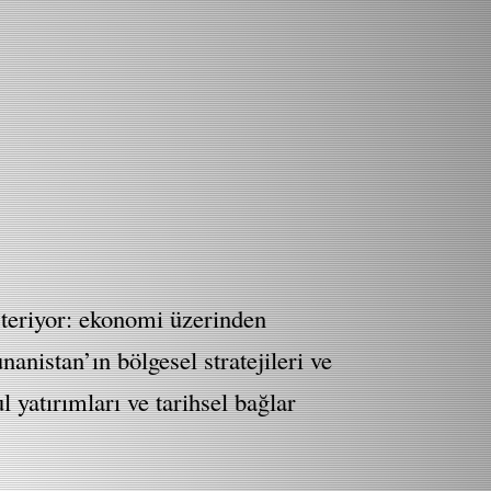
österiyor: ekonomi üzerinden
nanistan’ın bölgesel stratejileri ve
 yatırımları ve tarihsel bağlar