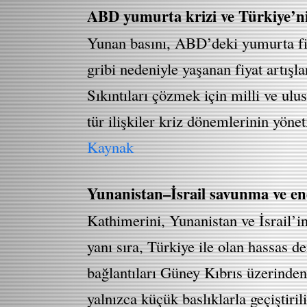
ABD yumurta krizi ve Türkiye’ni
Yunan basını, ABD’deki yumurta fiya
gribi nedeniyle yaşanan fiyat artışl
Sıkıntıları çözmek için milli ve ulu
tür ilişkiler kriz dönemlerinin yönet
Kaynak
Yunanistan–İsrail savunma ve ene
Kathimerini, Yunanistan ve İsrail’in
yanı sıra, Türkiye ile olan hassas de
bağlantıları Güney Kıbrıs üzerinden
yalnızca küçük baslıklarla geçiştiri