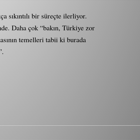
sıkıntılı bir süreçte ilerliyor.
nde. Daha çok “bakın, Türkiye zor
sının temelleri tabii ki burada
”.