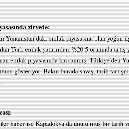
yasasında zirvede:
n Yunanistan’daki emlak piyasasına olan yoğun il
pılan Türk emlak yatırımları %20.5 oranında artış 
an emlak piyasasında harcanmış. Türkiye’den Yunan
utunu gösteriyor. Bakın burada savaş, tarih tartış
e…
cası:
iğer haber ise Kapadokya’da unutulmuş bir tarih v