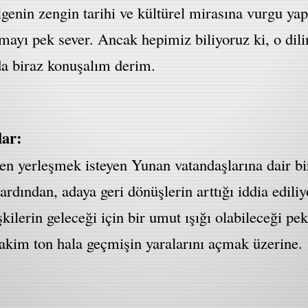
genin zengin tarihi ve kültürel mirasına vurgu yap
rmayı pek sever. Ancak hepimiz biliyoruz ki, o dil
 da biraz konuşalım derim.
lar:
n yerleşmek isteyen Yunan vatandaşlarına dair bir
rdından, adaya geri dönüşlerin arttığı iddia edili
şkilerin geleceği için bir umut ışığı olabileceği pe
hakim ton hala geçmişin yaralarını açmak üzerine.