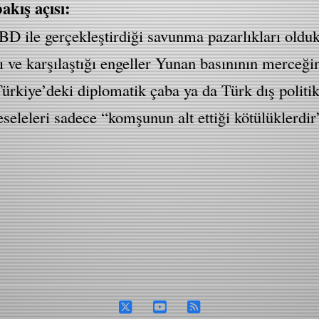
kış açısı:
 ile gerçekleştirdiği savunma pazarlıkları oldukça 
ve karşılaştığı engeller Yunan basınının merceği
ürkiye’deki diplomatik çaba ya da Türk dış politika
leleri sadece “komşunun alt ettiği kötülüklerdir