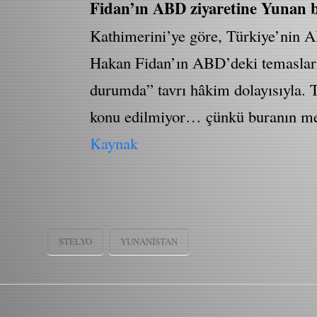
Fidan’ın ABD ziyaretine Yunan ba
Kathimerini’ye göre, Türkiye’nin ABD
Hakan Fidan’ın ABD’deki temasları 
durumda” tavrı hâkim dolayısıyla. T
konu edilmiyor… çünkü buranın mese
Kaynak
STELYO
YUNANISTAN