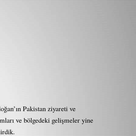
ğan’ın Pakistan ziyareti ve
dımları ve bölgedeki gelişmeler yine
irdik.