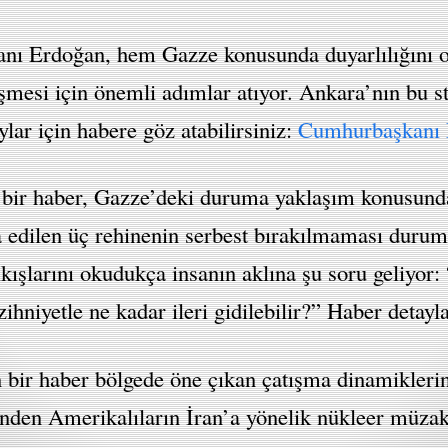
nı Erdoğan, hem Gazze konusunda duyarlılığını o
lişmesi için önemli adımlar atıyor. Ankara’nın bu s
lar için habere göz atabilirsiniz:
Cumhurbaşkanı E
 bir haber, Gazze’deki duruma yaklaşım konusunda a
ia edilen üç rehinenin serbest bırakılmaması duru
çıkışlarını okudukça insanın aklına şu soru geliyo
ihniyetle ne kadar ileri gidilebilir?” Haber detayla
 bir haber bölgede öne çıkan çatışma dinamiklerine
nden Amerikalıların İran’a yönelik nükleer müzak