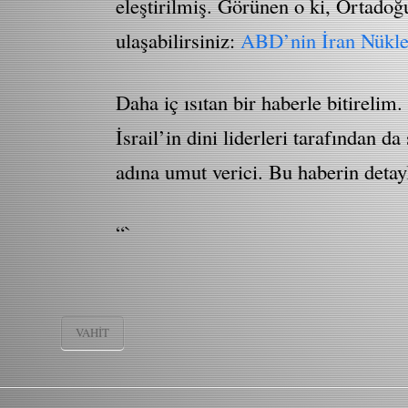
eleştirilmiş. Görünen o ki, Ortadoğ
ulaşabilirsiniz:
ABD’nin İran Nükleer
Daha iç ısıtan bir haberle bitireli
İsrail’in dini liderleri tarafından d
adına umut verici. Bu haberin detay
“`
VAHIT