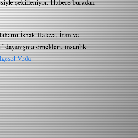
siyle şekilleniyor. Habere buradan
 Hahamı İshak Haleva, İran ve
tif dayanışma örnekleri, insanlık
lgesel Veda